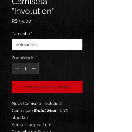
Camiseta
"Involution"
Preço
R$ 95,00
Tamanho
*
Quantidade
*
Adicionar ao carrinho
Nova Camiseta Involution!
Confecção
Brutal Wear
100%
algodão
Altura x largura ( cm )
Tamanho pp 65 x 47